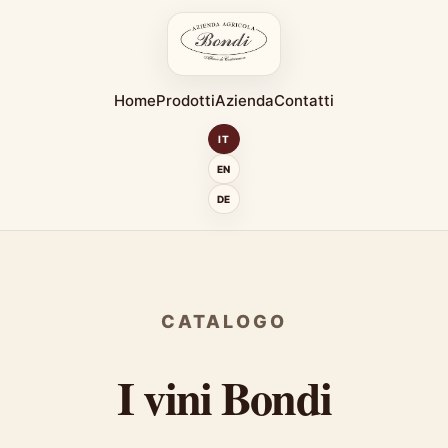
Home
Prodotti
Azienda
Contatti
IT
EN
DE
CATALOGO
I vini Bondi