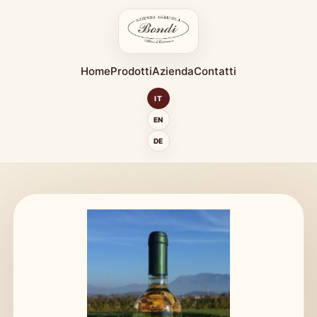
Home
Prodotti
Azienda
Contatti
IT
EN
DE