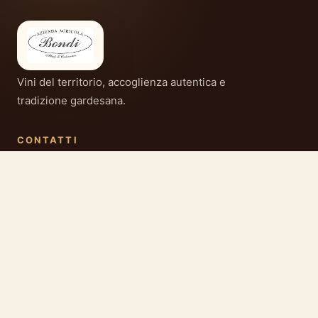
Vini del territorio, accoglienza autentica e
tradizione gardesana.
CONTATTI
Azienda Agricola Bondi
Via Costabella 34/A
37010 Albarè di Costermano (VR)
Italia
DATI FISCALI
Partita IVA: 03017980230
Codice Fiscale: DVTMRS64C60B709U