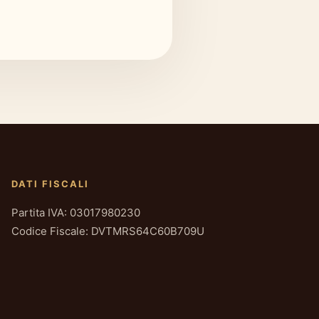
DATI FISCALI
Partita IVA: 03017980230
Codice Fiscale: DVTMRS64C60B709U