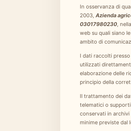
In osservanza di quan
2003,
Azienda agric
03017980230
, nell
web su quali siano le 
ambito di comunicazi
I dati raccolti press
utilizzati direttamen
elaborazione delle ri
principio della corret
Il trattamento dei d
telematici o supporti
conservati in archivi
minime previste dal l