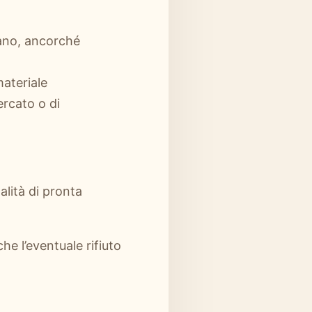
rdano, ancorché
materiale
ercato o di
alità di pronta
e l’eventuale rifiuto