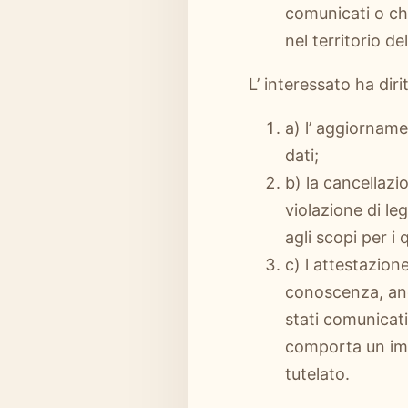
comunicati o ch
nel territorio de
L’ interessato ha diri
a) l’ aggiorname
dati;
b) la cancellazi
violazione di le
agli scopi per i 
c) l attestazion
conoscenza, anch
stati comunicati
comporta un imp
tutelato.