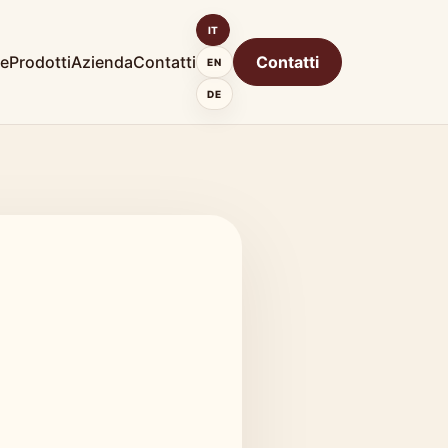
IT
e
Prodotti
Azienda
Contatti
Contatti
EN
DE