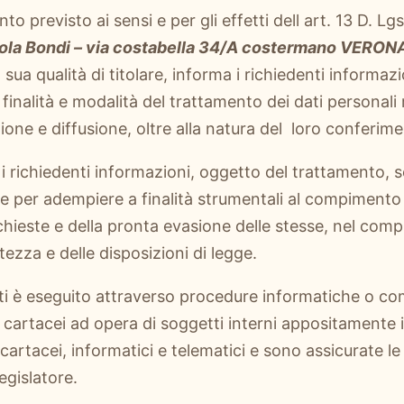
to previsto ai sensi e per gli effetti dell art. 13 D. L
ola Bondi – via costabella 34/A costermano VERONA
a sua qualità di titolare, informa i richiedenti informa
finalità e modalità del trattamento dei dati personali ra
one e diffusione, oltre alla natura del loro conferime
o i richiedenti informazioni, oggetto del trattamento, s
te per adempiere a finalità strumentali al compimento de
chieste e della pronta evasione delle stesse, nel comp
tezza e delle disposizioni di legge.
ati è eseguito attraverso procedure informatiche o 
 cartacei ad opera di soggetti interni appositamente i
 cartacei, informatici e telematici e sono assicurate l
egislatore.