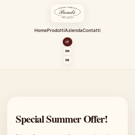
Home
Prodotti
Azienda
Contatti
IT
EN
DE
Special Summer Offer!