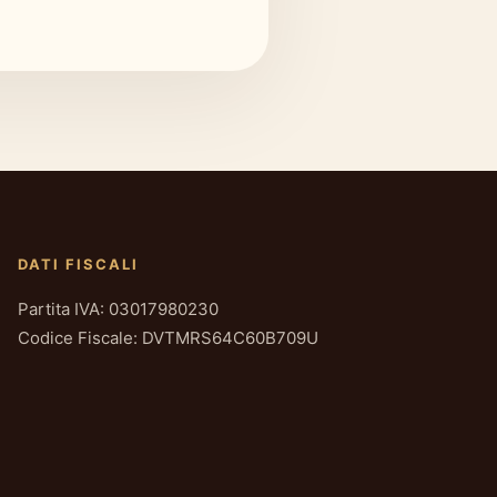
DATI FISCALI
Partita IVA: 03017980230
Codice Fiscale: DVTMRS64C60B709U