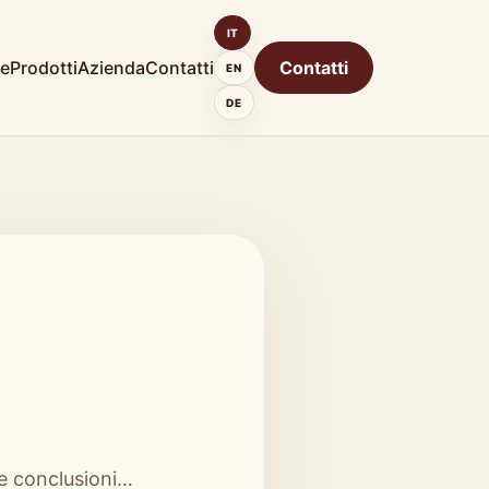
IT
e
Prodotti
Azienda
Contatti
Contatti
EN
DE
le conclusioni…