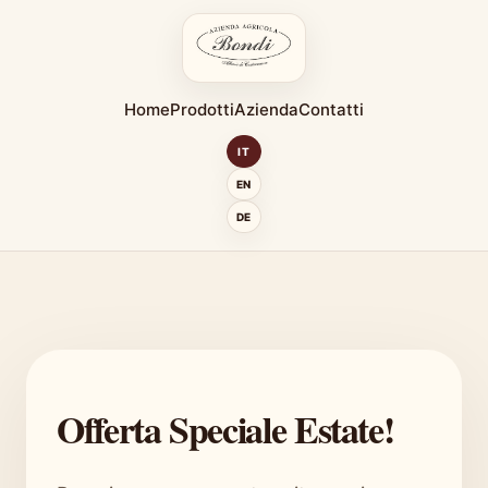
Home
Prodotti
Azienda
Contatti
IT
EN
DE
Offerta Speciale Estate!