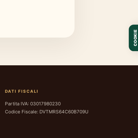
COOKIE
DATI FISCALI
Partita IVA: 03017980230
Codice Fiscale: DVTMRS64C60B709U