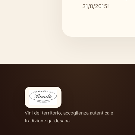
31/8/2015!
Vini del territorio, accoglienza autentica e
tradizione gardesana.