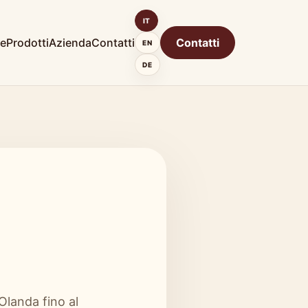
IT
e
Prodotti
Azienda
Contatti
Contatti
EN
DE
Olanda fino al