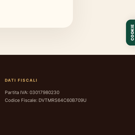
COOKIE
DATI FISCALI
Partita IVA: 03017980230
Codice Fiscale: DVTMRS64C60B709U