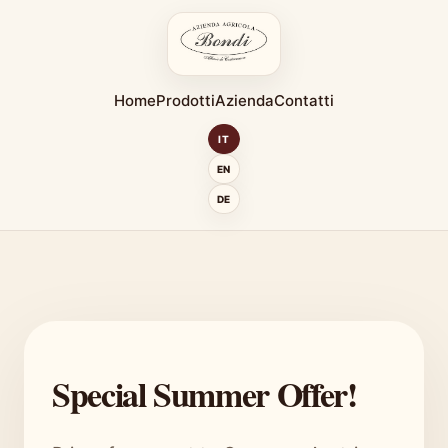
Home
Prodotti
Azienda
Contatti
IT
EN
DE
Special Summer Offer!