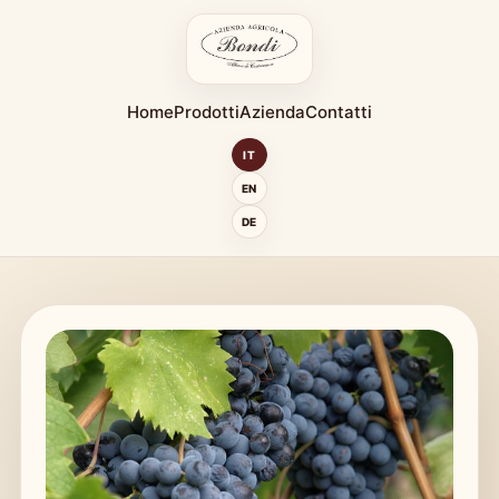
Home
Prodotti
Azienda
Contatti
IT
EN
DE