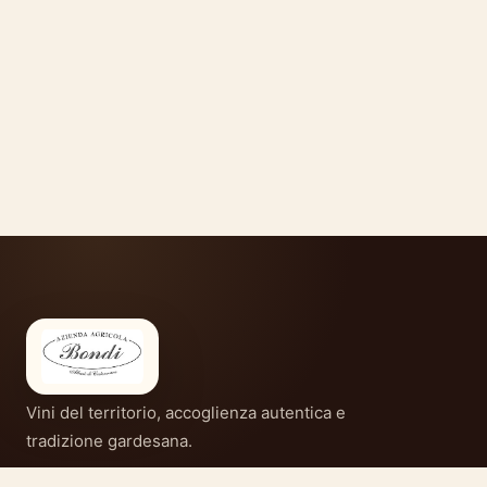
Vini del territorio, accoglienza autentica e
tradizione gardesana.