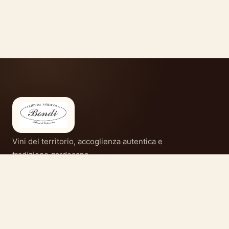
Vini del territorio, accoglienza autentica e
tradizione gardesana.
CONTATTI
Azienda Agricola Bondi
Via Costabella 34/A