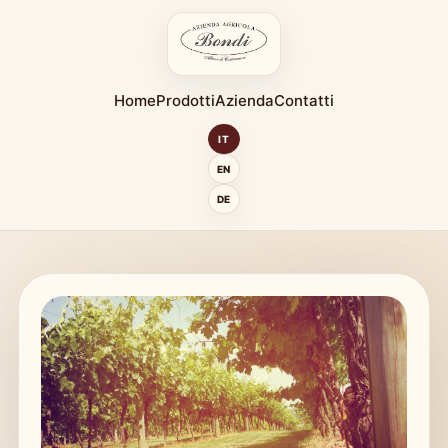
Home
Prodotti
Azienda
Contatti
IT
EN
DE