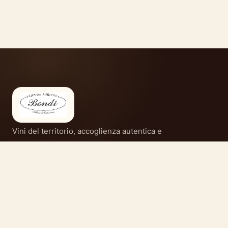
Vini del territorio, accoglienza autentica e
tradizione gardesana.
CONTATTI
Azienda Agricola Bondi
Via Costabella 34/A
37010 Albarè di Costermano (VR)