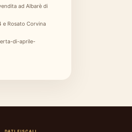
vendita ad Albarè di
14 e Rosato Corvina
erta-di-aprile-
DATI FISCALI