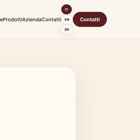
IT
e
Prodotti
Azienda
Contatti
Contatti
EN
DE