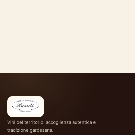
Vini del territorio, accoglienza autentica e
tradizione gardesana.