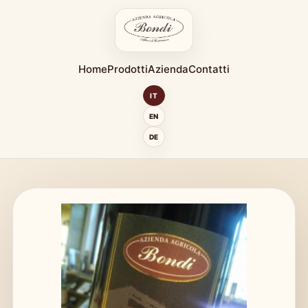
Home
Prodotti
Azienda
Contatti
IT
EN
DE