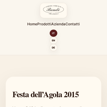
Home
Prodotti
Azienda
Contatti
IT
EN
DE
Festa dell’Agola 2015