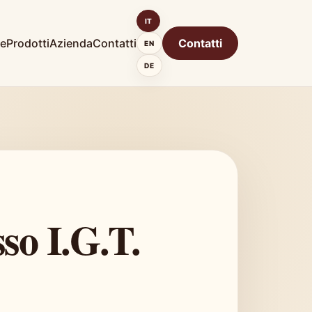
IT
e
Prodotti
Azienda
Contatti
Contatti
EN
DE
so I.G.T.