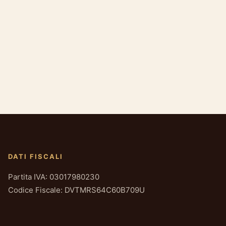
DATI FISCALI
Partita IVA: 03017980230
Codice Fiscale: DVTMRS64C60B709U