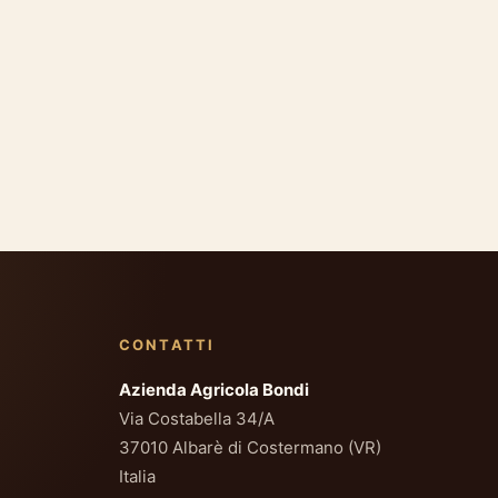
CONTATTI
Azienda Agricola Bondi
Via Costabella 34/A
37010 Albarè di Costermano (VR)
Italia