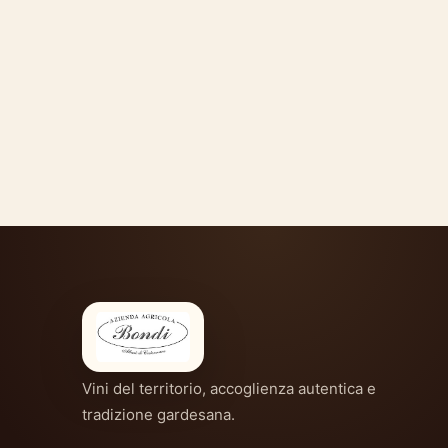
Vini del territorio, accoglienza autentica e
tradizione gardesana.