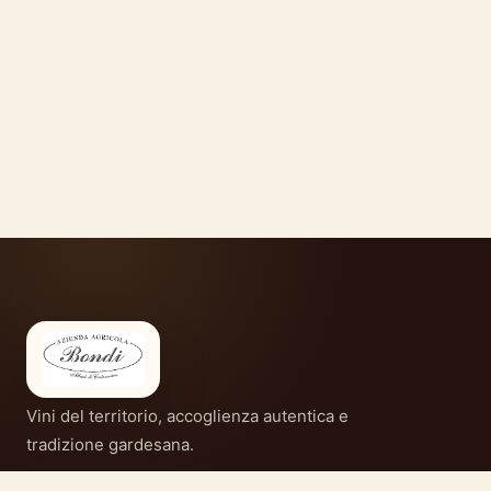
Vini del territorio, accoglienza autentica e
tradizione gardesana.