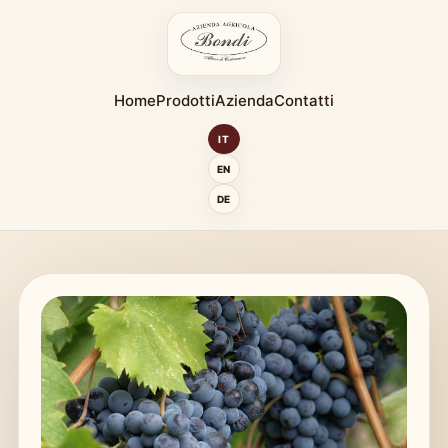
Home
Prodotti
Azienda
Contatti
IT
EN
DE