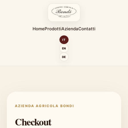
Home
Prodotti
Azienda
Contatti
IT
EN
DE
AZIENDA AGRICOLA BONDI
Checkout