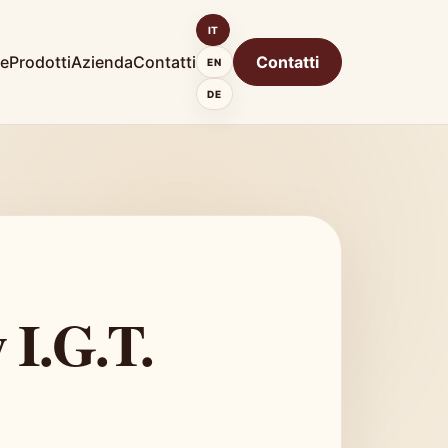
IT
e
Prodotti
Azienda
Contatti
Contatti
EN
DE
 I.G.T.