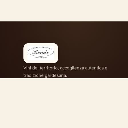
Vini del territorio, accoglienza autentica e
tradizione gardesana.
SOCIAL
Facebook
Instagram