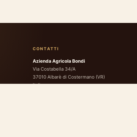
CONTATTI
Azienda Agricola Bondi
Via Costabella 34/A
37010 Albarè di Costermano (VR)
Italia