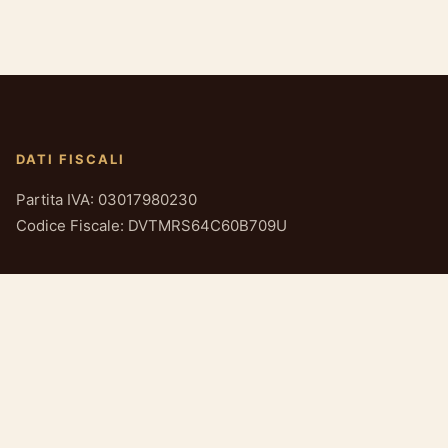
DATI FISCALI
Partita IVA: 03017980230
Codice Fiscale: DVTMRS64C60B709U