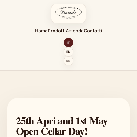
Home
Prodotti
Azienda
Contatti
IT
EN
DE
25th Apri and 1st May
Open Cellar Day!